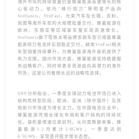
海外市场的持续放量仍是蜂巢能源高速增长的核
心驱动力。依托“蜂行短刀”等明星产品向
Stellantis、VinFast、光束汽车及长城、吉利、
岚图等海外车型的大规模批量交付，蜂巢能源在
欧洲、东南亚等区域装车量实现高速增长。
Stellantis旗下雪铁龙等品牌多款车型已搭载蜂巢
能源短刀电池并实现稳定交付，越南VinFast相关
车型销量持续攀升，为蜂巢能源海外装机提供了
有力支撑。国内市场方面，蜂巢能源坚持稳健服
务战略客户，同时将更多资源投向高潜力的海外
市场，这是公司着眼长远的战略性选择。
SNE分析指出，一季度全球动力电池市场已进入
结构性转型阶段，欧洲、亚洲（除中国外）及其
他新兴市场成为增长主力。在中国电池企业中，
蜂巢能源凭借全球化布局和客户结构的持续优
化，装机量增速位居前列。从月度数据来看，蜂
巢能源1-2月累计3.8GWh，一季度达到
6.5GWh，呈现逐月稳步增长态势。