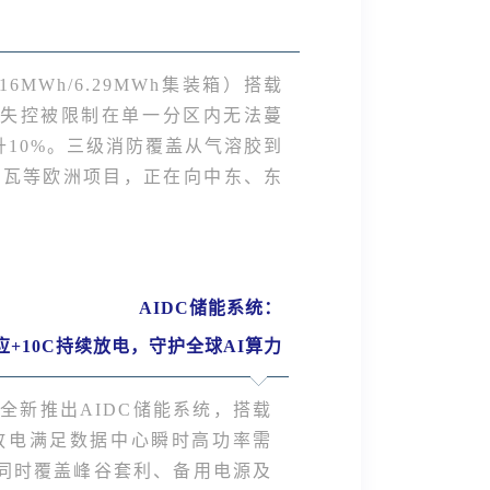
Wh/6.29MWh集装箱）搭载
，热失控被限制在单一分区内无法蔓
升10%。三级消防覆盖从气溶胶到
多瓦等欧洲项目，正在向中东、东
AIDC储能系统：
应+10C持续放电，守护全球AI算力
全新推出AIDC储能系统，搭载
持续放电满足数据中心瞬时高功率需
可同时覆盖峰谷套利、备用电源及