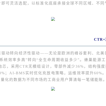
计即可灵活选配，以标准化底座承接全球不同区域、不同
CTR
策驱动转向经济性驱动——无论是欧洲的峰谷套利、北美
统效率多高”转向“全生命周期收益多少”。蜂巢能源工商储系
h叠片电芯，采用CTR无模组设计，零部件减少36%，结构强
0%；AI-BMS实时优化充放电策略，运维效率提升60%。
可量化的数据为不同市场的工商业用户算清每一笔储能账