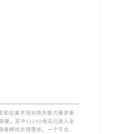
亚和拉美市场对快充能力要求更
金容量
，其中122Ah电芯已进入全
电场景瞬时负荷需求。一个平台、