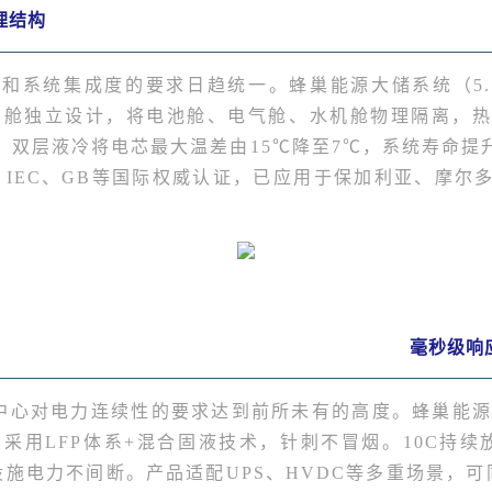
理结构
系统集成度的要求日趋统一。蜂巢能源大储系统（5.16M
，采用三舱独立设计，将电池舱、电气舱、水机舱物理隔离
双层液冷将电芯最大温差由15℃降至7℃，系统寿命提
、IEC、GB等国际权威认证，已应用于保加利亚、摩尔
毫秒级响
中心对电力连续性的要求达到前所未有的高度。蜂巢能源
电芯，采用LFP体系+混合固液技术，针刺不冒烟。10C
施电力不间断。产品适配UPS、HVDC等多重场景，