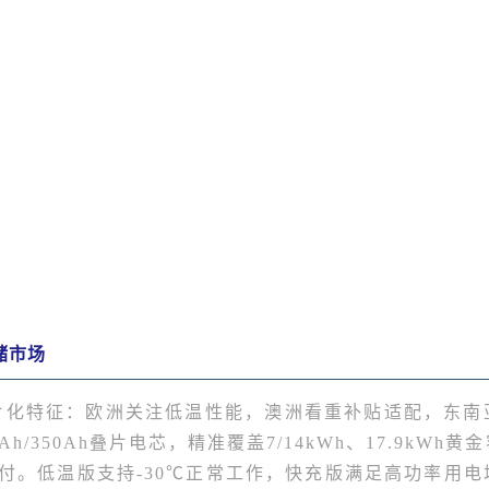
储市场
片化特征：欧洲关注低温性能，澳洲看重补贴适配，东南
2Ah/350Ah叠片电芯，精准覆盖7/14kWh、17.9kWh黄
交付。低温版支持-30℃正常工作，快充版满足高功率用