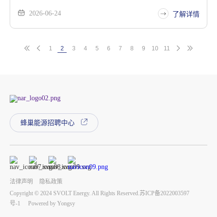
统，搭载专为AI数据中心打造的90Ah与102Ah高功率叠片电
2026-06-24
芯，以毫秒级响应、10C持续放电和极低内阻特性，回应全球
了解详情
数据中心对电力连续性SLA的严苛要求。
1
2
3
4
5
6
7
8
9
10
11
蜂巢能源招聘中心
法律声明
隐私政策
Copyright © 2024 SVOLT Energy. All Rights Reserved.
苏ICP备2022003597
号-1
Powered by Yongsy