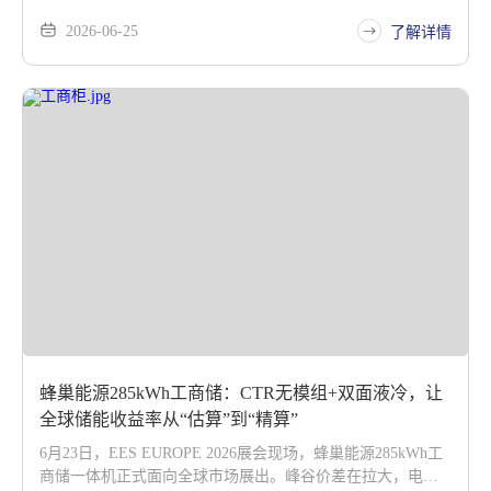
率先实现规模化交付的叠片产品，以“快充版”与“低温长寿命
2026-06-25
版”双版本并行，回应全球不同气候区、不同用电习惯家庭的
了解详情
差异化需求。
蜂巢能源285kWh工商储：CTR无模组+双面液冷，让
全球储能收益率从“估算”到“精算”
6月23日，EES EUROPE 2026展会现场，蜂巢能源285kWh工
商储一体机正式面向全球市场展出。峰谷价差在拉大，电力