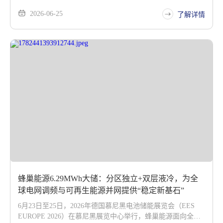
现货市场在成熟，但能不能赚钱取决于系统能不能在十年运
2026-06-25
营期内持续稳定地响应电价信号。蜂巢能源用CTR无模组、
了解详情
双面液冷、AI-BMS三组数据，把这笔账算到了小数点后。
蜂巢能源6.29MWh大储：分区独立+双层液冷，为全
球电网调频与可再生能源并网提供“稳定新基石”
6月23日至25日，2026年德国慕尼黑电池储能展览会（EES
EUROPE 2026）在慕尼黑展览中心举行，蜂巢能源面向全球