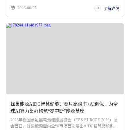
市场展出6.29MWh大储系统。这款基于371Ah叠片短刀电芯、
2026-06-25
采用三舱独立+双层液冷+CTR集成+三级消防四位一体方案的
了解详情
产品，正成为全球电网运营商和可再生能源开发商应对
6MWh+时代安全与温控挑战的系统级答案。
蜂巢能源AIDC智慧储能：叠片高倍率+AI调优，为全
球AI算力集群构筑“零中断”能源基座
2026年德国慕尼黑电池储能展览会（EES EUROPE 2026）展
会首日，蜂巢能源面向全球市场首次展出AIDC智慧储能系