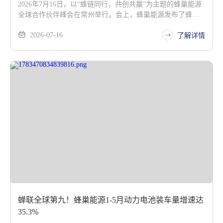
2026年7月16日，以“蜂链同行，共创共赢”为主题的蜂巢能源
全球合作伙伴峰会在常州举行。会上，蜂巢能源发布了蜂行
短刀3.0、混合固液6C超充电芯、全新大电量磷酸铁锂HEV电
2026-07-16
池包等一系列覆盖动力、储能及新兴市场的全场景新品，并
了解详情
宣布飞叠4.0将于年内量产交付，凭借全球首创16片同时叠技
术，叠片效率直接翻倍，以硬核量产技术刷新行业制造天花
板。
蝉联全球第九！蜂巢能源1-5月动力电池装车量增速达
35.3%