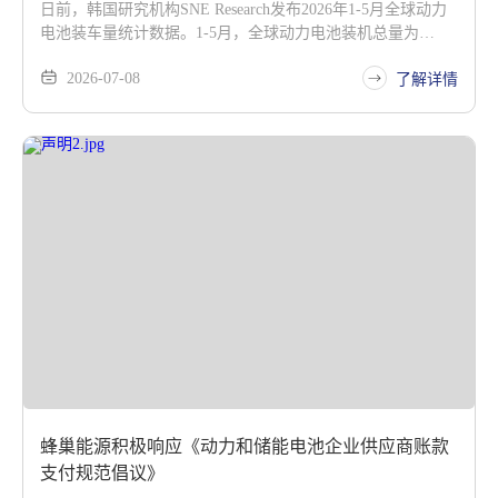
日前，韩国研究机构SNE Research发布2026年1-5月全球动力
电池装车量统计数据。1-5月，全球动力电池装机总量为
469.2GWh，同比增长16.3%。蜂巢能源以12.1GWh的装车量
2026-07-08
连续两个统计周期稳居全球第九，同比增长35.3%，增速在
了解详情
TOP10企业中位居前列，显著高于行业平均水平。
蜂巢能源积极响应《动力和储能电池企业供应商账款
支付规范倡议》