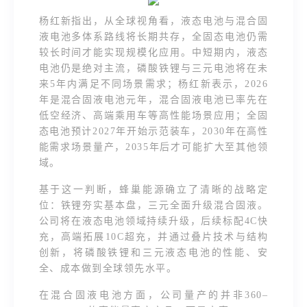
杨红新指出，从全球视角看，液态电池与混合固
液电池多体系路线将长期共存，全固态电池仍需
较长时间才能实现规模化应用。中短期内，液态
电池仍是绝对主流，磷酸铁锂与三元电池将在未
来5年内满足不同场景需求；杨红新表示，2026
年是混合固液电池元年，混合固液电池已率先在
低空经济、高端乘用车等高性能场景应用；全固
态电池预计2027年开始示范装车，2030年在高性
能需求场景量产，2035年后才可能扩大至其他领
域。
基于这一判断，蜂巢能源确立了清晰的战略定
位：铁锂夯实基本盘，三元全面升级混合固液。
公司将在液态电池领域持续升级，后续标配4C快
充，高端拓展10C超充，并通过叠片技术与结构
创新，将磷酸铁锂和三元液态电池的性能、安
全、成本做到全球领先水平。
在混合固液电池方面，公司量产的并非360–