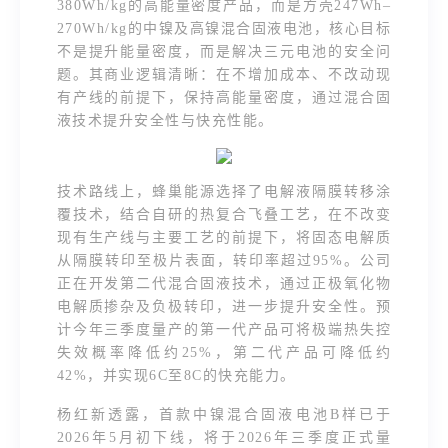
380Wh/kg的高能量密度产品，而是方壳247Wh–
270Wh/kg的中镍及高镍混合固液电池，核心目标
不是提升能量密度，而是解决三元电池的安全问
题。其商业逻辑清晰：在不增加成本、不改动现
有产线的前提下，保持高能量密度，通过混合固
液技术提升安全性与快充性能。
技术路线上，蜂巢能源选择了电解液隔膜转移涂
覆技术，结合自研的热复合飞叠工艺，在不改变
现有生产线与主要工艺的前提下，将固态电解质
从隔膜转印至极片表面，转印率超过95%。公司
正在开发第二代混合固液技术，通过正极氧化物
电解质掺杂及负极转印，进一步提升安全性。预
计今年三季度量产的第一代产品可将极端热失控
失效概率降低约25%，第二代产品可降低约
42%，并实现6C至8C的快充能力。
杨红新透露，首款中镍混合固液电池B样已于
2026年5月初下线，将于2026年三季度正式量