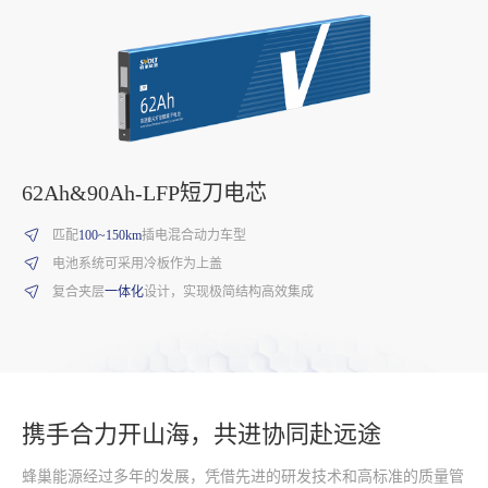
62Ah&90Ah-LFP短刀电芯
196Ah-LFP短刀矮电芯
117Ah-NCM电芯
140Ah-半固态电芯
匹配
在高度上缩小尺寸，为整车合理化布局释放电池空间超过
匹配国际知名大厂，经历数年开发验证，安全可靠，满足国际化应用需
使用固态电解质技术，打造的高安全电芯
100~150km
插电混合动力车型
20%
求
电池系统可采用冷板作为上盖
兼顾高性能与快充特性，单体能量密度
创新的低成本制造技术，让高科技普惠大众
≥185Wh/kg
，支持
2.2C
快充
高能量密度定位，达到
245Wh/kg
复合夹层
能量密度高达270Wh/kg，让续航里程无忧
一体化
设计，实现极简结构高效集成
“方砖”
形态，灵活布置
携手合力开山海，共进协同赴远途
蜂巢能源经过多年的发展，凭借先进的研发技术和高标准的质量管