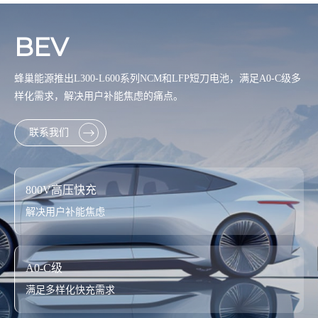
BEV
蜂巢能源推出L300-L600系列NCM和LFP短刀电池，满足A0-C级多
样化需求，解决用户补能焦虑的痛点。
联系我们
800V高压快充
解决用户补能焦虑
A0-C级
满足多样化快充需求